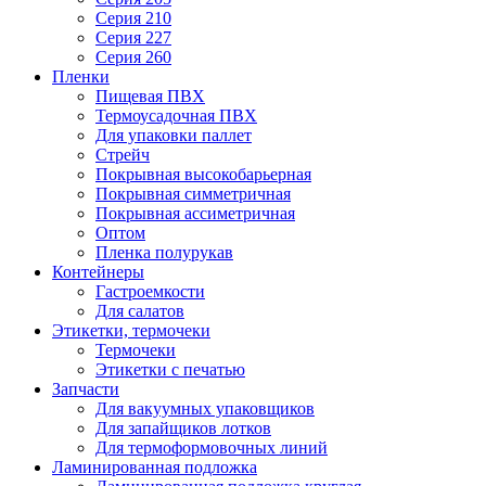
Серия 210
Серия 227
Серия 260
Пленки
Пищевая ПВХ
Термоусадочная ПВХ
Для упаковки паллет
Стрейч
Покрывная высокобарьерная
Покрывная симметричная
Покрывная ассиметричная
Оптом
Пленка полурукав
Контейнеры
Гастроемкости
Для салатов
Этикетки, термочеки
Термочеки
Этикетки с печатью
Запчасти
Для вакуумных упаковщиков
Для запайщиков лотков
Для термоформовочных линий
Ламинированная подложка