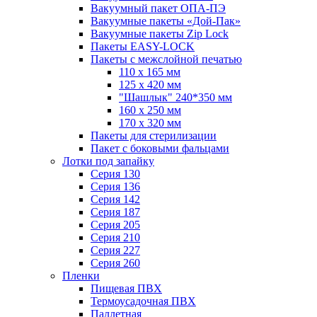
Вакуумный пакет ОПА-ПЭ
Вакуумные пакеты «Дой-Пак»
Вакуумные пакеты Zip Lock
Пакеты EASY-LOCK
Пакеты с межслойной печатью
110 x 165 мм
125 x 420 мм
"Шашлык" 240*350 мм
160 x 250 мм
170 x 320 мм
Пакеты для стерилизации
Пакет с боковыми фальцами
Лотки под запайку
Серия 130
Серия 136
Серия 142
Серия 187
Серия 205
Серия 210
Серия 227
Серия 260
Пленки
Пищевая ПВХ
Термоусадочная ПВХ
Паллетная