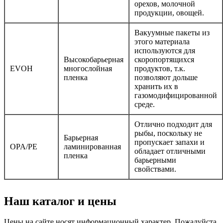
орехов, молочной
продукции, овощей.
Вакуумные пакеты из
этого материала
используются для
Высокобарьерная
скоропортящихся
EVOH
многослойная
продуктов, т.к.
пленка
позволяют дольше
хранить их в
газомодифицированной
среде.
Отлично подходит для
рыбы, поскольку не
Барьерная
пропускает запахи и
OPA/PE
ламинированная
обладает отличными
пленка
барьерными
свойствами.
Наш каталог и цены
Цены на сайте носят информационный характер. Пожалуйста,