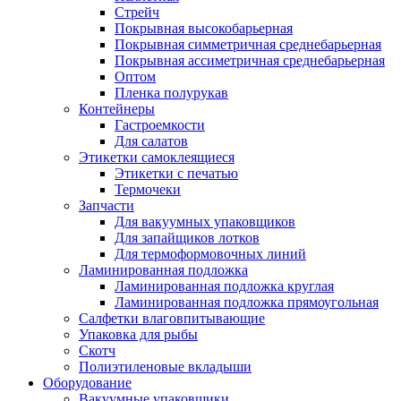
Стрейч
Покрывная высокобарьерная
Покрывная симметричная среднебарьерная
Покрывная ассиметричная среднебарьерная
Оптом
Пленка полурукав
Контейнеры
Гастроемкости
Для салатов
Этикетки самоклеящиеся
Этикетки с печатью
Термочеки
Запчасти
Для вакуумных упаковщиков
Для запайщиков лотков
Для термоформовочных линий
Ламинированная подложка
Ламинированная подложка круглая
Ламинированная подложка прямоугольная
Салфетки влаговпитывающие
Упаковка для рыбы
Скотч
Полиэтиленовые вкладыши
Оборудование
Вакуумные упаковщики