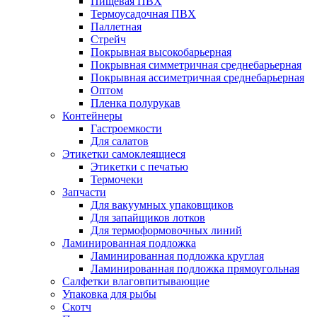
Пищевая ПВХ
Термоусадочная ПВХ
Паллетная
Стрейч
Покрывная высокобарьерная
Покрывная симметричная среднебарьерная
Покрывная ассиметричная среднебарьерная
Оптом
Пленка полурукав
Контейнеры
Гастроемкости
Для салатов
Этикетки самоклеящиеся
Этикетки с печатью
Термочеки
Запчасти
Для вакуумных упаковщиков
Для запайщиков лотков
Для термоформовочных линий
Ламинированная подложка
Ламинированная подложка круглая
Ламинированная подложка прямоугольная
Салфетки влаговпитывающие
Упаковка для рыбы
Скотч