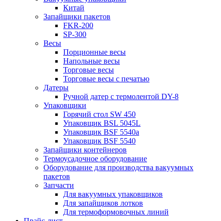
Китай
Запайщики пакетов
FKR-200
SP-300
Весы
Порционные весы
Напольные весы
Торговые весы
Торговые весы с печатью
Датеры
Ручной датер с термолентой DY-8
Упаковщики
Горячий стол SW 450
Упаковщик BSL 5045L
Упаковщик BSF 5540a
Упаковщик BSF 5540
Запайщики контейнеров
Термоусадочное оборудование
Оборудование для производства вакуумных
пакетов
Запчасти
Для вакуумных упаковщиков
Для запайщиков лотков
Для термоформовочных линий
Прайс-лист