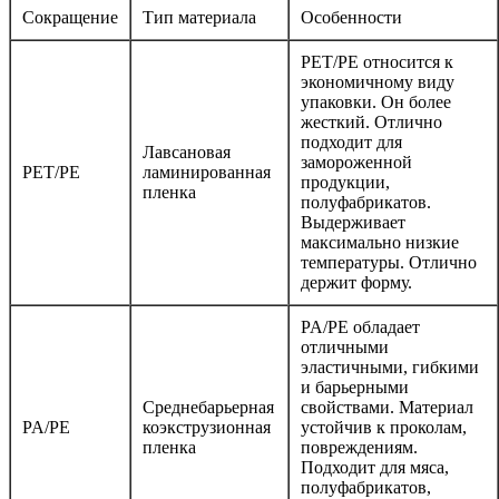
Сокращение
Тип материала
Особенности
PEТ/PE относится к
экономичному виду
упаковки. Он более
жесткий. Отлично
подходит для
Лавсановая
замороженной
PET/PE
ламинированная
продукции,
пленка
полуфабрикатов.
Выдерживает
максимально низкие
температуры. Отлично
держит форму.
PA/PE обладает
отличными
эластичными, гибкими
и барьерными
Среднебарьерная
свойствами. Материал
PA/PE
коэкструзионная
устойчив к проколам,
пленка
повреждениям.
Подходит для мяса,
полуфабрикатов,