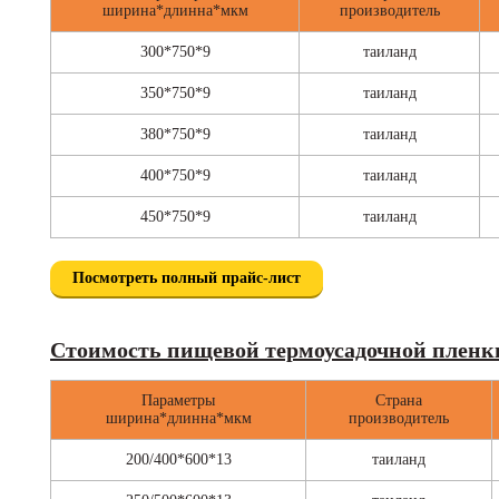
ширина*длинна*мкм
производитель
300*750*9
таиланд
350*750*9
таиланд
380*750*9
таиланд
400*750*9
таиланд
450*750*9
таиланд
Посмотреть полный прайс-лист
Стоимость пищевой термоусадочной пленк
Параметры
Страна
ширина*длинна*мкм
производитель
200/400*600*13
таиланд