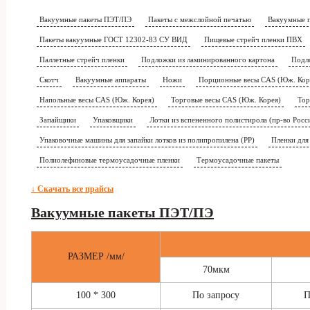
Вакуумные пакеты ПЭТ/ПЭ
Пакеты с межслойной печатью
Вакуумные 
Пакеты вакуумные ГОСТ 12302-83 СУ ВИД
Пищевые стрейч пленки ПВХ
Паллетные стрейч пленки
Подложки из ламинированного картона
Подло
Скотч
Вакуумные аппараты
Ножи
Порционные весы CAS (Юж. Кор
Напольные весы CAS (Юж. Корея)
Торговые весы CAS (Юж. Корея)
Тор
Запайщики
Упаковщики
Лотки из вспененного полистирола (пр-во Росс
Упаковочные машины для запайки лотков из полипропилена (РР)
Пленки для
Полиолефиновые термоусадочные пленки
Термоусадочные пакеты
↓ Скачать все прайсы
Вакуумные пакеты ПЭТ/ПЭ
РАЗМЕР /мм/
70мкм
100 * 300
По запросу
П