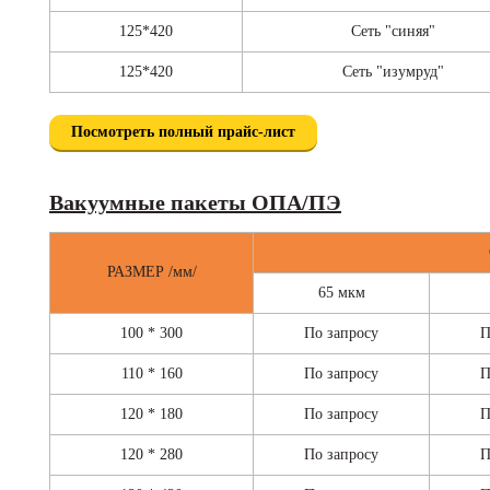
125*420
Сеть "синяя"
125*420
Сеть "изумруд"
Посмотреть полный прайс-лист
Вакуумные пакеты ОПА/ПЭ
РАЗМЕР /мм/
65 мкм
100 * 300
По запросу
П
110 * 160
По запросу
П
120 * 180
По запросу
П
120 * 280
По запросу
П