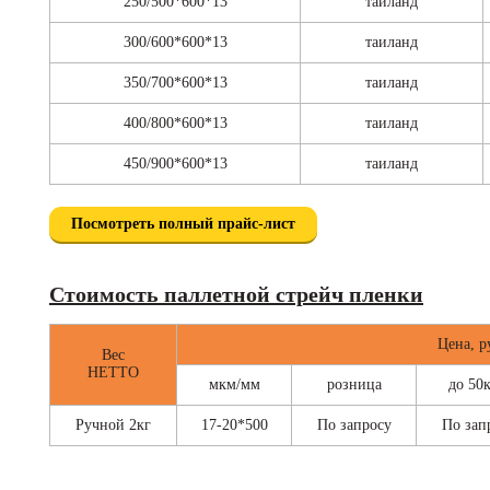
250/500*600*13
таиланд
300/600*600*13
таиланд
350/700*600*13
таиланд
400/800*600*13
таиланд
450/900*600*13
таиланд
Посмотреть полный прайс-лист
Стоимость паллетной стрейч пленки
Цена, р
Вес
НЕТТО
мкм/мм
розница
до 50к
Ручной 2кг
17-20*500
По запросу
По зап