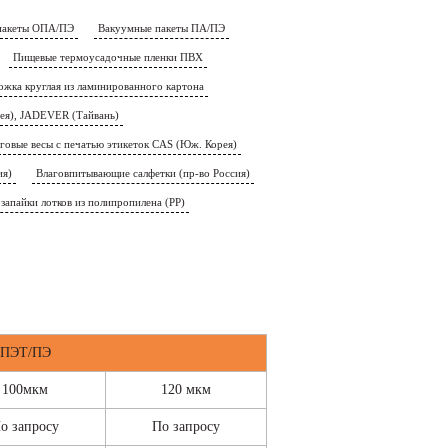
пакеты ОПА/ПЭ
Вакуумные пакеты ПА/ПЭ
Пищевые термоусадочные пленки ПВХ
жка круглая из ламинированного картона
ея), JADEVER (Тайвань)
говые весы с печатью этикеток CAS (Юж. Корея)
ия)
Влаговпитывающие салфетки (пр-во Россия)
 запайки лотков из полипропилена (РР)
ПЭТ/ПЭ
100мкм
120 мкм
о запросу
По запросу