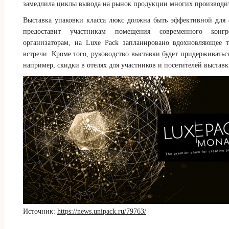
замедлила циклы вывода на рынок продукции многих производит
Выставка упаковки класса люкс должна быть эффективной для 
предоставит участникам помещения современного конгре
организаторам, на Luxe Pack запланировано вдохновляющее
встречи. Кроме того, руководство выставки будет придерживатьс
например, скидки в отелях для участников и посетителей выставк
Источник:
https://news.unipack.ru/79763/