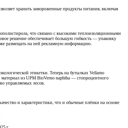
озволяет хранить замороженные продукты питания, включая
нополистирола, что связано с высокими теплоизоляционными
 новое решение обеспечивает большую гибкость — упаковку
также размещать на ней рекламную информацию.
кологической этикетки. Теперь на бутылках Vellamo
ый материал из UPM BioVerno naphtha — стопроцентного
иво управляемых лесов.
качество и характеристики, что и обычные плёнки на основе
у
25 г.