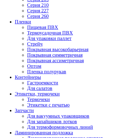
Серия 210
Серия 227
Серия 260
Пленки
Пищевая ПВХ
Термоусадочная ПВХ
Для упаковки паллет
Стрейч
Покрывная высокобарьерная
Покрывная симметричная
Покрывная ассиметричная
Оптом
Пленка полурукав
Контейнеры
Гастроемкости
Для салатов
Этикетки, термочеки
Термочеки
Этикетки с печатью
Запчасти
Для вакуумных упаковщиков
Для запайщиков лотков
Для термоформовочных линий
Ламинированная подложка