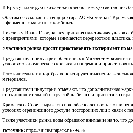
В Крыму планируют возобновить экологическую акцию по сбор
Об этом со ссылкой на гендиректора АО «Комбинат “Крымская 
в фирменных магазинах комбината.
По словам Ивана Гладуна, вся принятая пластиковая упаковка 
с предприятиями, которые занимаются переработкой пластика, 
Участники рынка просят приостановить эксперимент по м
Представители индустрии обратились в Минэкономразвития и 
условиях экономического кризиса и пандемии и приостановить 
Изготовители и импортёры констатируют изменение экономичес
материалов.
Представители индустрии отмечают, что дополнительная марк
стать дополнительной нагрузкой на бизнес и привести к сокр
Кроме того, Совет выражает свою обеспокоенность в отношени
условиях ограниченного доступа посторонних лиц в связи с п
Также участники рынка воды обращают внимание на то, что до
Источник:
https://article.unipack.ru/79934/