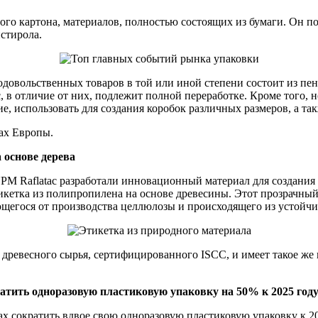
ого картона, материалов, полностью состоящих из бумаги. Он п
истирола.
довольственных товаров в той или иной степени состоит из пе
, в отличие от них, подлежит полной переработке. Кроме того,
ие, использовать для создания коробок различных размеров, а 
нах Европы.
 основе дерева
PM Raflatac разработали инновационный материал для создания э
этикетка из полипропилена на основе древесины. Этот прозрачн
ающегося от производства целлюлозы и происходящего из устойч
древесного сырья, сертифицированного ISCC, и имеет такое же 
ратить одноразовую пластиковую упаковку на 50% к 2025 год
ах сократить вдвое свою одноразовую пластиковую упаковку к 20