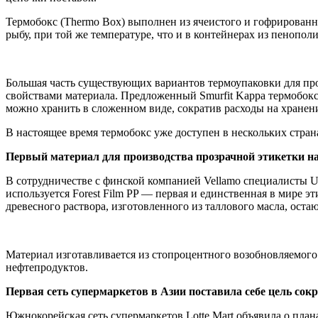
Термобокс (Thermo Box) выполнен из ячеистого и гофрированн
рыбу, при той же температуре, что и в контейнерах из пенопол
Большая часть существующих вариантов термоупаковки для про
свойствами материала. Предложенный Smurfit Kappa термобокс
можно хранить в сложенном виде, сократив расходы на хранен
В настоящее время термобокс уже доступен в нескольких стра
Первый материал для производства прозрачной этикетки на
В сотрудничестве с финской компанией Vellamo специалисты U
используется Forest Film PP — первая и единственная в мире 
древесного раствора, изготовленного из таллового масла, ост
Материал изготавливается из стопроцентного возобновляемого 
нефтепродуктов.
Первая сеть супермаркетов в Азии поставила себе цель сок
Южнокорейская сеть супермаркетов Lotte Mart объявила о план