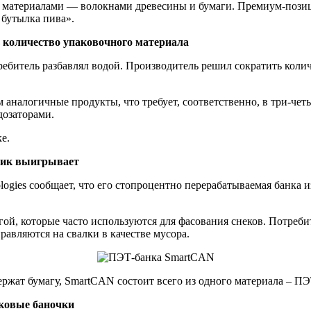
 материалами — волокнами древесины и бумаги. Премиум-позици
 бутылка пива».
ь количество упаковочного материала
ебитель разбавлял водой. Производитель решил сократить колич
м аналогичные продукты, что требует, соответственно, в три-че
дозаторами.
е.
тик выигрывает
ologies сообщает, что его стопроцентно перерабатываемая банк
гой, которые часто используются для фасования снеков. Потреб
равляются на свалки в качестве мусора.
ржат бумагу, SmartCAN состоит всего из одного материала – ПЭТ
иковые баночки