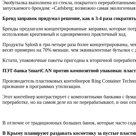
Экобутылка выполнена из стекла, покрытого переработанными
запускаемого брендом: «Carlsberg: возможно самая экологичная
Бренд заправок придумал решение, как в 3-4 раза сократит
Бренды предлагали концентрированные заправки, которые потр
использован креативный и одновременно практичный ход.
Продукты Splosh в три-четыре раза более концентрированы, че
весят примерно на 70% меньше, чем эквивалентные бутылки с 
Кстати, упаковочные пакеты пригодны к вторичной переработк
ПЭТ-банка SmartCAN против композитной упаковки: плас
Производитель пластиковых контейнеров Ring Container Techn
признание в программах утилизации.
Этот контейнер контрастирует с композитными банками с бума
переработке, но на самом деле их не перерабатывают, и они отп
В отличие от традиционных больших банок, которые часто соде
В Крыму планируют раздавать косметику за пустые пласт