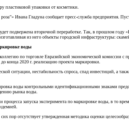
у пластиковой упаковки от косметики.
роза”» Ивана Гладуна сообщает пресс-служба предприятия. Пус
будет подвержена вторичной переработке. Так, в прошлом году 
изготавливая из него объекты городской инфраструктуры: скаме
аркировке воды
коллегию по торговле Евразийской экономической комиссии с п
до конца 2020 г. реализацию проекта маркировки.
кой ситуации, нестабильность спроса, спад инвестиций, а так
ировка воды контрольными идентификационными знаками предст
ащению рынка воды.
и процесса запуска эксперимента по маркировке воды, в то вр
андемией.
 сих пор отсутствует утвержденная методика оценки целесообр