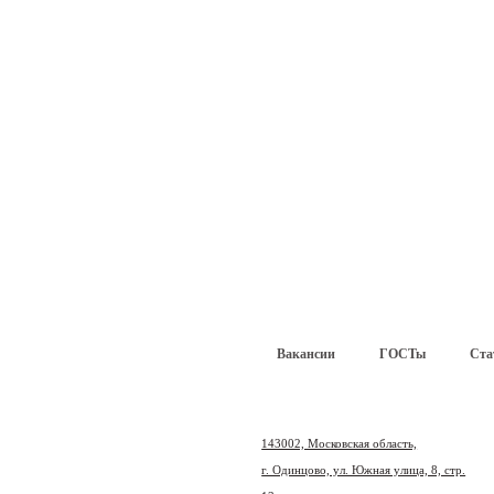
Вакансии
ГОСТы
Ста
143002, Московская область,
г. Одинцово, ул. Южная улица, 8, стр.