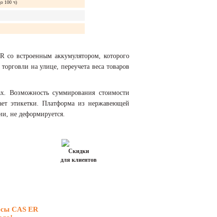
о 100 ч)
R со встроенным аккумулятором, которого
торговли на улице, переучета веса товаров
ах. Возможность суммирования стоимости
тает этикетки. Платформа из нержавеющей
ии, не деформируется.
Скидки
для клиентов
есы CAS ER