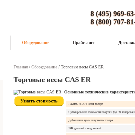
дитель упаковочных материалов и
8 (495) 969-63
ик оборудования для упаковки
8 (800) 707-81
Оборудование
Прайс-лист
Доставк
Главная
/
Оборудование
/
Торговые весы CAS ER
Торговые весы CAS ER
Основные технические характерист
Узнать стоимость
Память на 204 цены товара
Суммирование стоимости покупки (до 99 товаров) и
Добавление цены штучного товара
ЖК дисплей с подсветкой