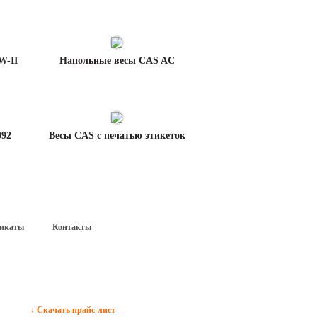
W-II
Напольные весы CAS AC
092
Весы CAS с печатью этикеток
икаты
Контакты
↓ Скачать прайс-лист