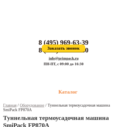
Производитель упаковочных материалов и поставщик оборудования для
упаковки
8 (495) 969-63-39
Заказать звонок
8 (800) 707-81-80
info@primpack.ru
ПН-ПТ, с 09:00 до 16:30
Каталог
Главная
/
Оборудование
/
Туннельная термоусадочная машина
SmiPack FP870A
Туннельная термоусадочная машина
SmiPack FP870A