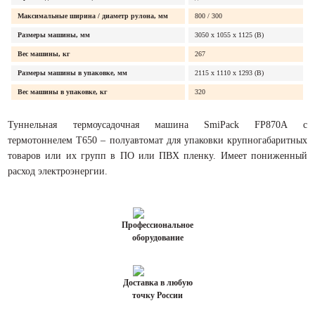
Максимальные ширина / диаметр рулона, мм
800 / 300
Размеры машины, мм
3050 x 1055 х 1125 (В)
Вес машины, кг
267
Размеры машины в упаковке, мм
2115 х 1110 х 1293 (В)
Вес машины в упаковке, кг
320
Туннельная термоусадочная машина SmiPack FP870A с
термотоннелем T650 – полуавтомат для упаковки крупногабаритных
товаров или их групп в ПО или ПВХ пленку. Имеет пониженный
расход электроэнергии.
Профессиональное
оборудование
Доставка в любую
точку России