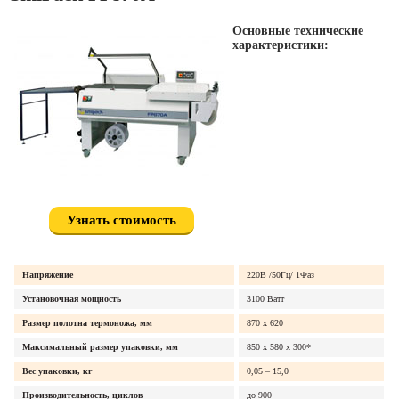
Основные технические
характеристики:
Узнать стоимость
Напряжение
220В /50Гц/ 1Фаз
Установочная мощность
3100 Ватт
Размер полотна термоножа, мм
870 x 620
Максимальный размер упаковки, мм
850 х 580 х 300*
Вес упаковки, кг
0,05 – 15,0
Производительность, циклов
до 900