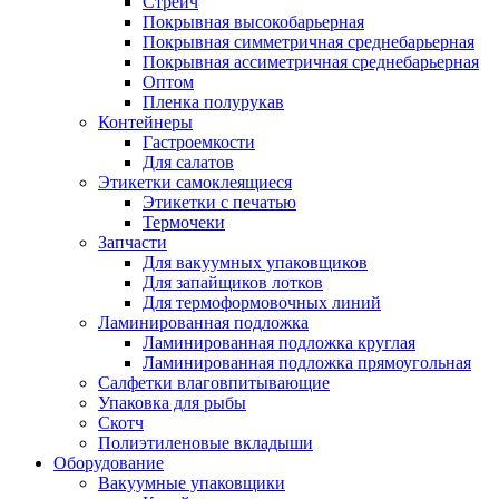
Стрейч
Покрывная высокобарьерная
Покрывная симметричная среднебарьерная
Покрывная ассиметричная среднебарьерная
Оптом
Пленка полурукав
Контейнеры
Гастроемкости
Для салатов
Этикетки самоклеящиеся
Этикетки с печатью
Термочеки
Запчасти
Для вакуумных упаковщиков
Для запайщиков лотков
Для термоформовочных линий
Ламинированная подложка
Ламинированная подложка круглая
Ламинированная подложка прямоугольная
Салфетки влаговпитывающие
Упаковка для рыбы
Скотч
Полиэтиленовые вкладыши
Оборудование
Вакуумные упаковщики