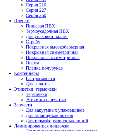
Серия 210
Серия 227
Серия 260
Пленки
Пищевая ПВХ
Термоусадочная ПВХ
Для упаковки паллет
Стрейч
Покрывная высокобарьерная
Покрывная симметричная
Покрывная ассиметричная
Оптом
Пленка полурукав
Контейнеры
Гастроемкости
Для салатов
Этикетки, термочеки
Термочеки
Этикетки с печатью
Запчасти
Для вакуумных упаковщиков
Для запайщиков лотков
Для термоформовочных линий
Ламинированная подложка