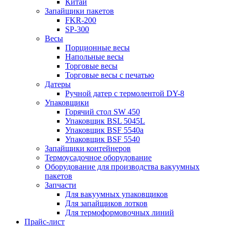
Китай
Запайщики пакетов
FKR-200
SP-300
Весы
Порционные весы
Напольные весы
Торговые весы
Торговые весы с печатью
Датеры
Ручной датер с термолентой DY-8
Упаковщики
Горячий стол SW 450
Упаковщик BSL 5045L
Упаковщик BSF 5540a
Упаковщик BSF 5540
Запайщики контейнеров
Термоусадочное оборудование
Оборудование для производства вакуумных
пакетов
Запчасти
Для вакуумных упаковщиков
Для запайщиков лотков
Для термоформовочных линий
Прайс-лист