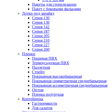
Пакеты для стерилизации
Пакет с боковыми фальцами
Лотки под запайку
Серия 130
Серия 136
Серия 142
Серия 187
Серия 205
Серия 210
Серия 227
Серия 260
Пленки
Пищевая ПВХ
Термоусадочная ПВХ
Паллетная
Стрейч
Покрывная высокобарьерная
Покрывная симметричная среднебарьерная
Покрывная ассиметричная среднебарьерная
Оптом
Пленка полурукав
Контейнеры
Гастроемкости
Для салатов