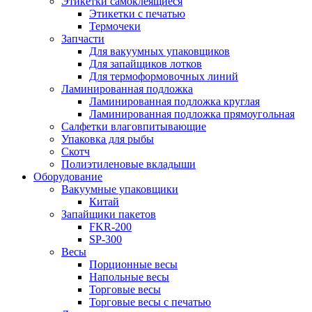
Этикетки самоклеящиеся
Этикетки с печатью
Термочеки
Запчасти
Для вакуумных упаковщиков
Для запайщиков лотков
Для термоформовочных линий
Ламинированная подложка
Ламинированная подложка круглая
Ламинированная подложка прямоугольная
Салфетки влаговпитывающие
Упаковка для рыбы
Скотч
Полиэтиленовые вкладыши
Оборудование
Вакуумные упаковщики
Китай
Запайщики пакетов
FKR-200
SP-300
Весы
Порционные весы
Напольные весы
Торговые весы
Торговые весы с печатью