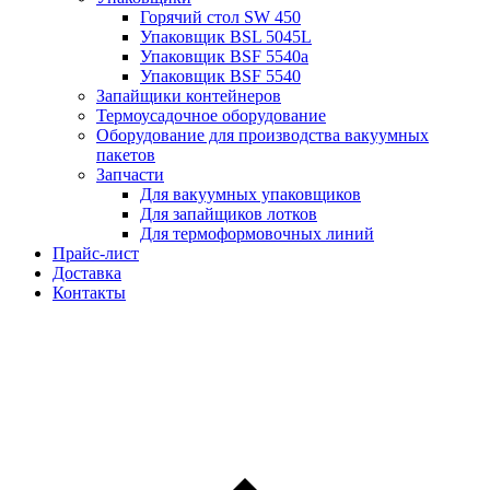
Горячий стол SW 450
Упаковщик BSL 5045L
Упаковщик BSF 5540a
Упаковщик BSF 5540
Запайщики контейнеров
Термоусадочное оборудование
Оборудование для производства вакуумных
пакетов
Запчасти
Для вакуумных упаковщиков
Для запайщиков лотков
Для термоформовочных линий
Прайс-лист
Доставка
Контакты