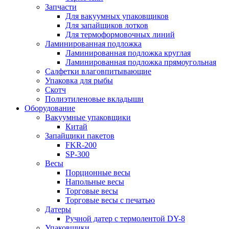
Запчасти
Для вакуумных упаковщиков
Для запайщиков лотков
Для термоформовочных линий
Ламинированная подложка
Ламинированная подложка круглая
Ламинированная подложка прямоугольная
Салфетки влаговпитывающие
Упаковка для рыбы
Скотч
Полиэтиленовые вкладыши
Оборудование
Вакуумные упаковщики
Китай
Запайщики пакетов
FKR-200
SP-300
Весы
Порционные весы
Напольные весы
Торговые весы
Торговые весы с печатью
Датеры
Ручной датер с термолентой DY-8
Упаковщики