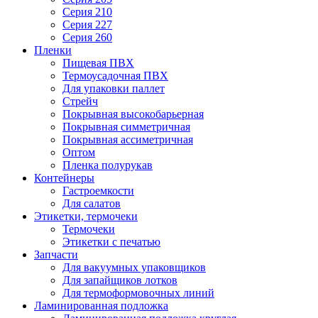
Серия 210
Серия 227
Серия 260
Пленки
Пищевая ПВХ
Термоусадочная ПВХ
Для упаковки паллет
Стрейч
Покрывная высокобарьерная
Покрывная симметричная
Покрывная ассиметричная
Оптом
Пленка полурукав
Контейнеры
Гастроемкости
Для салатов
Этикетки, термочеки
Термочеки
Этикетки с печатью
Запчасти
Для вакуумных упаковщиков
Для запайщиков лотков
Для термоформовочных линий
Ламинированная подложка