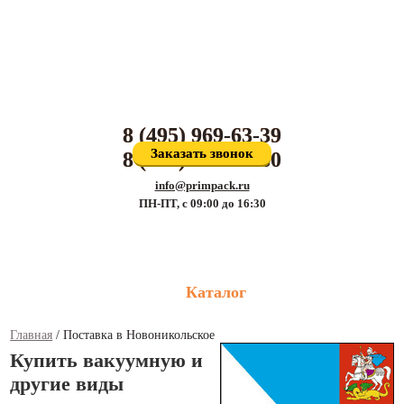
Производитель упаковочных материалов и поставщик оборудования для
упаковки
8 (495) 969-63-39
Заказать звонок
8 (800) 707-81-80
info@primpack.ru
ПН-ПТ, с 09:00 до 16:30
Каталог
Главная
/
Поставка в Новоникольское
Купить вакуумную и
другие виды