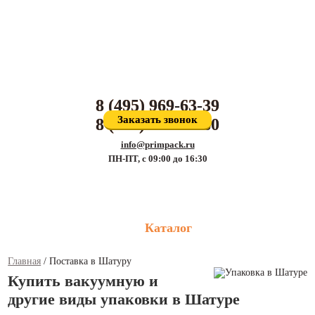
Производитель упаковочных материалов и поставщик оборудования для
упаковки
8 (495) 969-63-39
Заказать звонок
8 (800) 707-81-80
info@primpack.ru
ПН-ПТ, с 09:00 до 16:30
Каталог
Главная
/
Поставка в Шатуру
Купить вакуумную и
другие виды упаковки в Шатуре