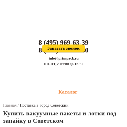
Производитель упаковочных материалов и поставщик оборудования для
упаковки
8 (495) 969-63-39
Заказать звонок
8 (800) 707-81-80
info@primpack.ru
ПН-ПТ, с 09:00 до 16:30
Каталог
Главная
/
Поставка в город Советский
Купить вакуумные пакеты и лотки под
запайку в Советском